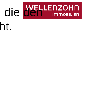
, die den
ht.