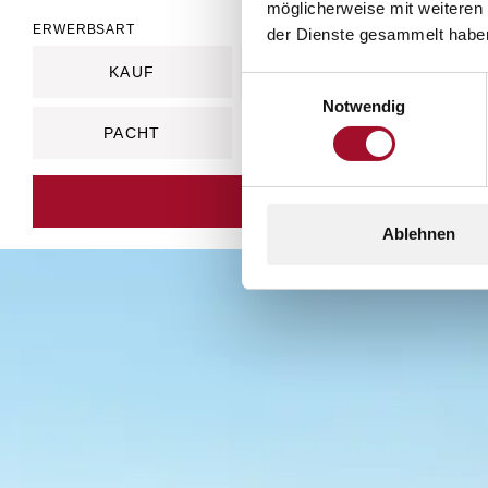
möglicherweise mit weiteren
ERWERBSART
der Dienste gesammelt habe
TYP
KAUF
MIETE
Einwilligungsauswahl
Notwendig
PACHT
Ablehnen