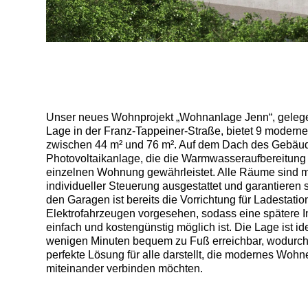
Unser neues Wohnprojekt „Wohnanlage Jenn“, gelegen
Lage in der Franz-Tappeiner-Straße, bietet 9 modern
zwischen 44 m² und 76 m². Auf dem Dach des Gebäu
Photovoltaikanlage, die die Warmwasseraufbereitung
einzelnen Wohnung gewährleistet. Alle Räume sind 
individueller Steuerung ausgestattet und garantieren
den Garagen ist bereits die Vorrichtung für Ladestati
Elektrofahrzeugen vorgesehen, sodass eine spätere In
einfach und kostengünstig möglich ist. Die Lage ist id
wenigen Minuten bequem zu Fuß erreichbar, wodurc
perfekte Lösung für alle darstellt, die modernes Wohn
miteinander verbinden möchten.