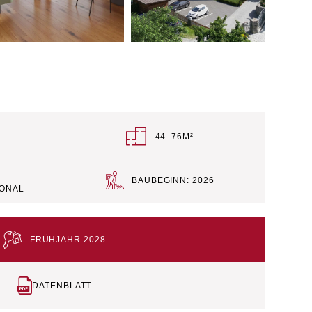
+4
44–76M²
BAUBEGINN: 2026
IONAL
FRÜHJAHR 2028
DATENBLATT