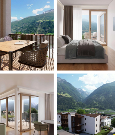
ITA
ENG