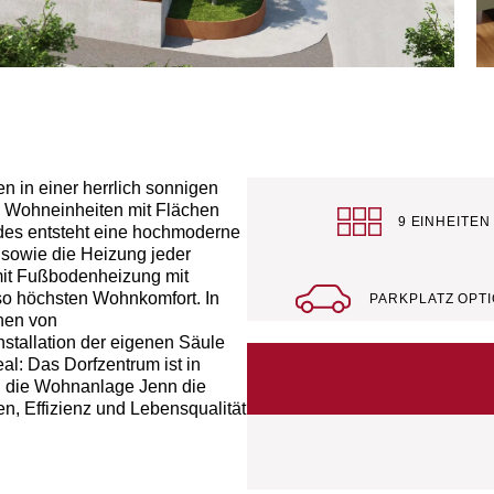
 in einer herrlich sonnigen
e Wohneinheiten mit Flächen
9 EINHEITEN
des entsteht eine hochmoderne
 sowie die Heizung jeder
mit Fußbodenheizung mit
 so höchsten Wohnkomfort. In
PARKPLATZ OPT
onen von
stallation der eigenen Säule
eal: Das Dorfzentrum ist in
h die Wohnanlage Jenn die
en, Effizienz und Lebensqualität