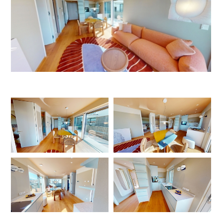
DEU
ITA
ENG
+8