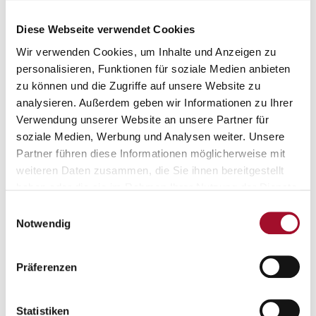
Diese Webseite verwendet Cookies
Wir verwenden Cookies, um Inhalte und Anzeigen zu
personalisieren, Funktionen für soziale Medien anbieten
zu können und die Zugriffe auf unsere Website zu
analysieren. Außerdem geben wir Informationen zu Ihrer
Verwendung unserer Website an unsere Partner für
soziale Medien, Werbung und Analysen weiter. Unsere
Partner führen diese Informationen möglicherweise mit
weiteren Daten zusammen, die Sie ihnen bereitgestellt
STANDORT
Lage & Umgebung
haben oder die sie im Rahmen Ihrer Nutzung der Dienste
gesammelt haben.
Einwilligungsauswahl
Notwendig
Map
Satellite
Präferenzen
Statistiken