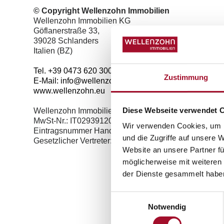
© Copyright Wellenzohn Immobilien
Wellenzohn Immobilien KG
Göflanerstraße 33,
39028 Schlanders
Italien (BZ)
Tel.
+39 0473 620 300
Zustimmung
E-Mail:
info@wellenzohn.eu
www.wellenzohn.eu
Diese Webseite verwendet 
Wellenzohn Immobilien des Wellenzohn Bernhard & 
MwSt-Nr.: IT02939120214
Wir verwenden Cookies, um I
Eintragsnummer Handelskammer Bozen: 029391202
und die Zugriffe auf unsere 
Gesetzlicher Vertreter: Bernhard Wellenzohn
Website an unsere Partner fü
möglicherweise mit weiteren
der Dienste gesammelt habe
Einwilligungsauswahl
Notwendig