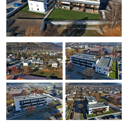
DEU
ITA
ENG
+2