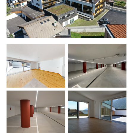
DEU
ITA
ENG