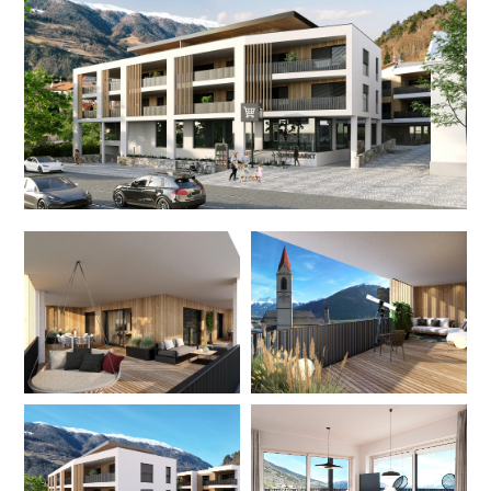
DEU
ITA
ENG