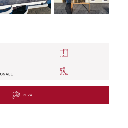
+11
IONALE
2024