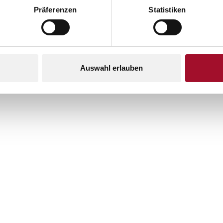
POSIZIONE
Präferenzen
Statistiken
Posizione e dintorni
Auswahl erlauben