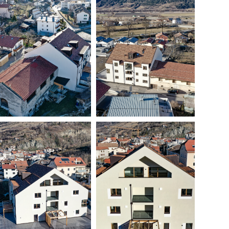
ITA
ENG