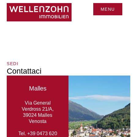
MENU
CHIUDI
SEDI
Contattaci
Malles
Via General
Verdross 21/A,
39024 Malles
Venosta
Tel.
+39 0473 620