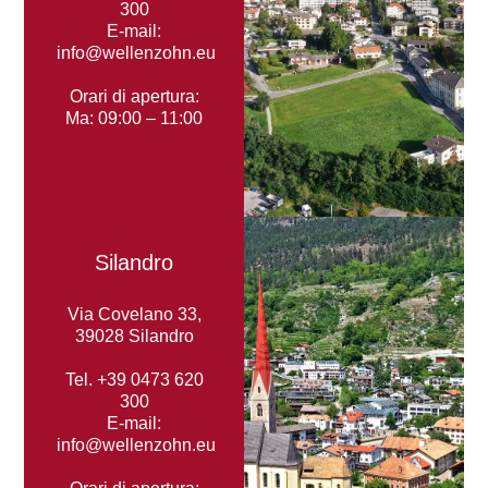
300
E-mail:
info@wellenzohn.eu
DEU
ITA
ENG
Orari di apertura:
Ma: 09:00 – 11:00
Silandro
Via Covelano 33,
39028 Silandro
Tel.
+39 0473 620
300
E-mail:
info@wellenzohn.eu